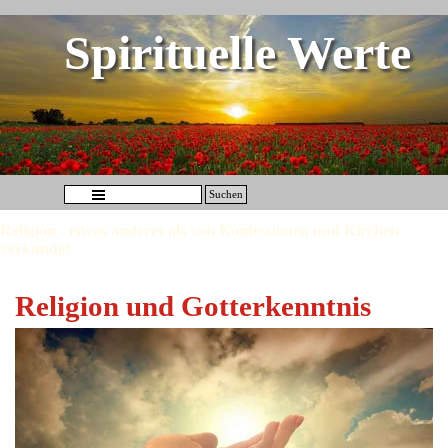
Direkt zum Seiteninhalt
Spirituelle Werte
Menü überspringen
Suchen
Religion - etwas anderes als von Konfessionen und Kirchen
verkündet
Religion und Gotterkenntnis