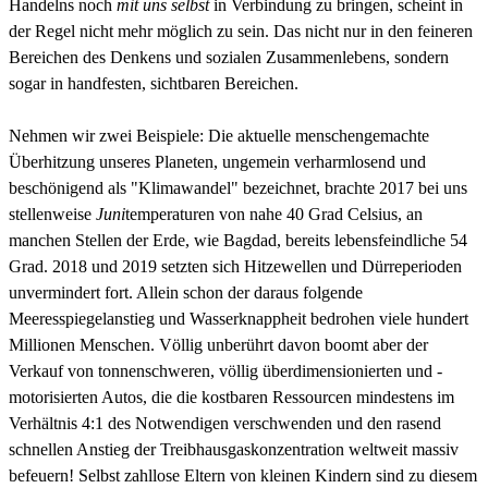
Handelns noch
mit uns selbst
in Verbindung zu bringen, scheint in
der Regel nicht mehr möglich zu sein. Das nicht nur in den feineren
Bereichen des Denkens und sozialen Zusammenlebens, sondern
sogar in handfesten, sichtbaren Bereichen.
Nehmen wir zwei Beispiele: Die aktuelle menschengemachte
Überhitzung unseres Planeten, ungemein verharmlosend und
beschönigend als "Klimawandel" bezeichnet, brachte 2017 bei uns
stellenweise
Juni
temperaturen von nahe 40 Grad Celsius, an
manchen Stellen der Erde, wie Bagdad, bereits lebensfeindliche 54
Grad. 2018 und 2019 setzten sich Hitzewellen und Dürreperioden
unvermindert fort. Allein schon der daraus folgende
Meeresspiegelanstieg und Wasserknappheit bedrohen viele hundert
Millionen Menschen. Völlig unberührt davon boomt aber der
Verkauf von tonnenschweren, völlig überdimensionierten und -
motorisierten Autos, die die kostbaren Ressourcen mindestens im
Verhältnis 4:1 des Notwendigen verschwenden und den rasend
schnellen Anstieg der Treibhausgaskonzentration weltweit massiv
befeuern! Selbst zahllose Eltern von kleinen Kindern sind zu diesem