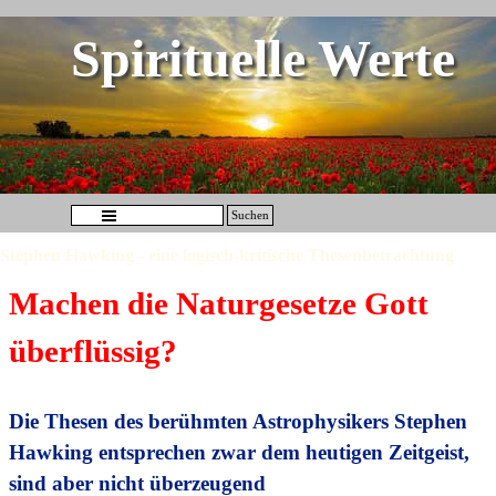
Direkt zum Seiteninhalt
Spirituelle Werte
Menü überspringen
Suchen
Stephen Hawking - eine logisch-kritische Thesenbetrachtung
Machen die Naturgesetze Gott
überflüssig?
Die Thesen des berühmten Astrophysikers Stephen
Hawking entsprechen zwar dem heutigen Zeitgeist,
sind aber nicht überzeugend