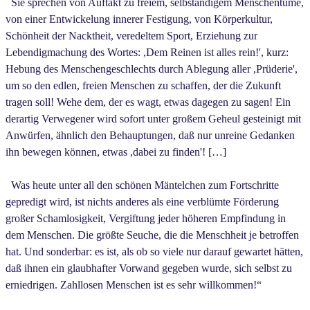
Sie sprechen von Auftakt zu freiem, selbständigem Menschentume,
von einer Entwickelung innerer Festigung, von Körperkultur,
Schönheit der Nacktheit, veredeltem Sport, Erziehung zur
Lebendigmachung des Wortes: ,Dem Reinen ist alles rein!', kurz:
Hebung des Menschengeschlechts durch Ablegung aller ,Prüderie',
um so den edlen, freien Menschen zu schaffen, der die Zukunft
tragen soll! Wehe dem, der es wagt, etwas dagegen zu sagen! Ein
derartig Verwegener wird sofort unter großem Geheul gesteinigt mit
Anwürfen, ähnlich den Behauptungen, daß nur unreine Gedanken
ihn bewegen können, etwas ,dabei zu finden'! […]
Was heute unter all den schönen Mäntelchen zum Fortschritte
gepredigt wird, ist nichts anderes als eine verblümte Förderung
großer Schamlosigkeit, Vergiftung jeder höheren Empfindung in
dem Menschen. Die größte Seuche, die die Menschheit je betroffen
hat. Und sonderbar: es ist, als ob so viele nur darauf gewartet hätten,
daß ihnen ein glaubhafter Vorwand gegeben wurde, sich selbst zu
erniedrigen. Zahllosen Menschen ist es sehr willkommen!“